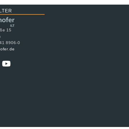
LTER
aße 15
n
241 8906-0
hofer.de