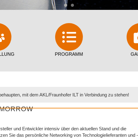
E
E
E
LASER APPLICATIONS OF
LASER APPLICATIONS OF
LASER APPLICATIONS OF
TOMORROW
TOMORROW
TOMORROW
N
N
N
TION | INSPIRATION
TION | INSPIRATION
TION | INSPIRATION
N
N
N
LLUNG
PROGRAMM
GA
| NETWORKING
| NETWORKING
| NETWORKING
 behaupten, mit dem AKL/Fraunhofer ILT in Verbindung zu stehen!
TOMORROW
eller und Entwickler intensiv über den aktuellen Stand und die
en Sie das persönliche Networking von Technologielieferanten und -