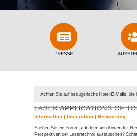
SAVE THE DAT
SAVE THE DAT
SAVE THE DAT
3-5. MAI 2028 I
3-5. MAI 2028 I
3-5. MAI 2028 I
INFORMA
INFORMA
INFORMA
AACHE
AACHE
AACHE
PRESSE
AUSSTE
Achten Sie auf betrügerische Hotel-E-Mails, die
LASER APPLICATIONS OF 
Information | Inspiration | Networking
Suchen Sie ein Forum, auf dem sich Anwender, Herst
Perspektiven der Lasertechnik austauschen? Schätz