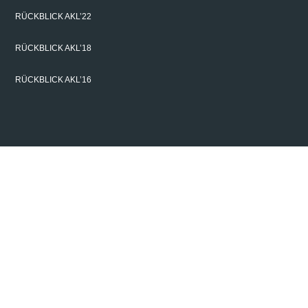
RÜCKBLICK AKL’22
RÜCKBLICK AKL’18
RÜCKBLICK AKL’16
VERANSTALTER
Steinbachstraße 15
52074 Aachen
Telefon +49 241 8906-0
www.ilt.fraunhofer.de