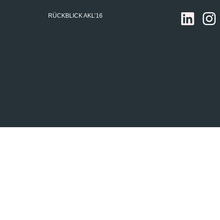
RÜCKBLICK AKL’16
hofer ILT, alle Rechte vorbehalten
Impressum
Datensch