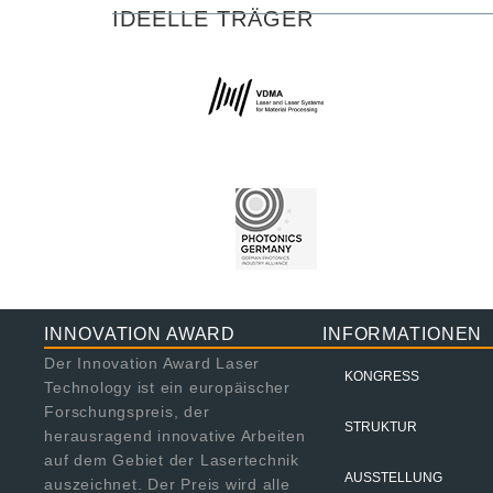
IDEELLE TRÄGER
INNOVATION AWARD
INFORMATIONEN
Der Innovation Award Laser
KONGRESS
Technology ist ein europäischer
Forschungspreis, der
STRUKTUR
herausragend innovative Arbeiten
auf dem Gebiet der Lasertechnik
AUSSTELLUNG
auszeichnet. Der Preis wird alle