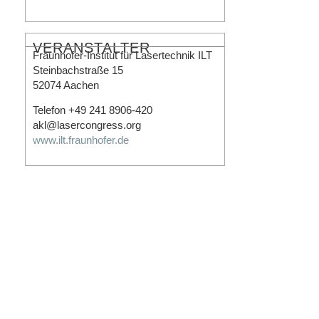
Logos / Banner
VERANSTALTER
Fraunhofer-Institut für Lasertechnik ILT
Steinbachstraße 15
52074 Aachen
Telefon +49 241 8906-420
akl@lasercongress.org
www.ilt.fraunhofer.de