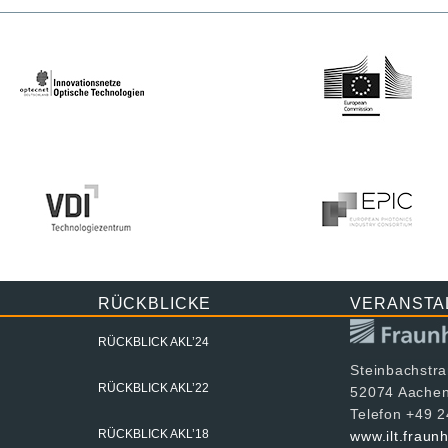
RÜCKBLICKE
VERANSTA
RÜCKBLICK AKL’24
Steinbachstr
RÜCKBLICK AKL’22
52074 Aache
Telefon +49 
RÜCKBLICK AKL’18
www.ilt.fraun