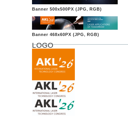
Banner 500x500PX (JPG, RGB)
Banner 468x60PX (JPG, RGB)
LOGO