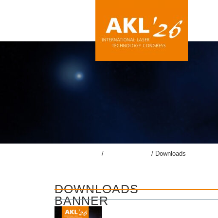
lasercongress.org
/
Pressemeldung
/
Downloads
DOWNLOADS
BANNER