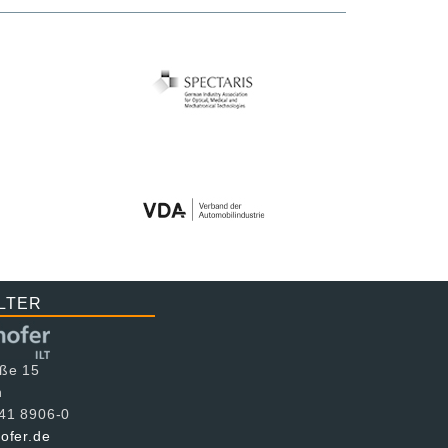
LTER
aße 15
n
241 8906-0
hofer.de