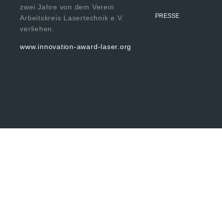
zwei Jahre von dem Verein
PRESSE
Arbeitskreis Lasertechnik e.V.
verliehen.
www.innovation-award-laser.org
© 2024 Fraun