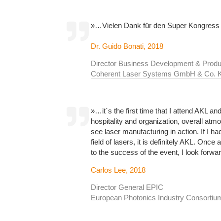
»…Vielen Dank für den Super Kongress 
Dr. Guido Bonati, 2018
Director Business Development & Prod
Coherent Laser Systems GmbH & Co. K
»…it´s the first time that I attend AKL a
hospitality and organization, overall atm
see laser manufacturing in action. If I 
field of lasers, it is definitely AKL. Onc
to the success of the event, I look forw
Carlos Lee, 2018
Director General EPIC
European Photonics Industry Consortiu