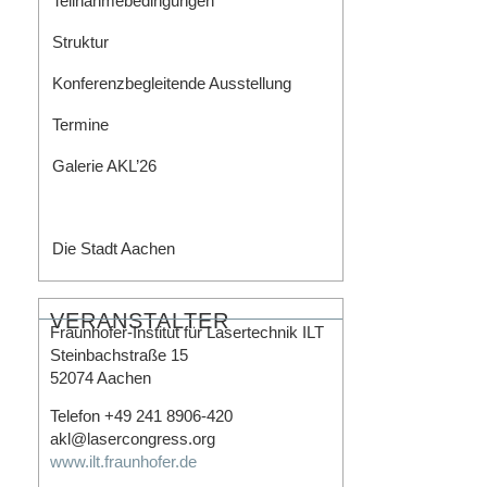
Teilnahmebedingungen
Struktur
Konferenzbegleitende Ausstellung
Termine
Galerie AKL’26
Testimonial Statements
Die Stadt Aachen
VERANSTALTER
Fraunhofer-Institut für Lasertechnik ILT
Steinbachstraße 15
52074 Aachen
Telefon +49 241 8906-420
akl@lasercongress.org
www.ilt.fraunhofer.de