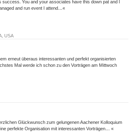
his success. You and your associates have this down pat and I
managed and run event I attend…
«
MA, USA
m erneut überaus interessanten und perfekt organisierten
hstes Mal werde ich schon zu den Vorträgen am Mittwoch
herzlichen Glückwunsch zum gelungenen Aachener Kolloquium
eine perfekte Organisation mit interessanten Vorträgen… «