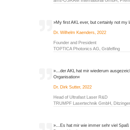
ams-OSRAM International GmbH, Prems
»My first AKL ever, but certainly not my l
Dr. Wilhelm Kaenders, 2022
Founder and President
TOPTICA Photonics AG, Gräfelfing
»…der AKL hat mir wiederum ausgezeichne
Organisation«
Dr. Dirk Sutter, 2022
Head of Ultrafast Laser R&D
TRUMPF Lasertechnik GmbH, Ditzinge
»…Es hat mir wie immer sehr viel Spaß 