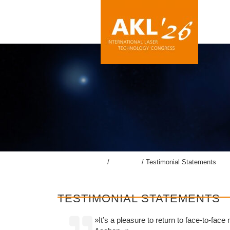
lasercongress.org
/
Kongress
/
Testimonial Statements
TESTIMONIAL STATEMENTS
»It’s a pleasure to return to face-to-fac