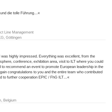
und die tolle Führung…
«
uct Line Management
G, Göttingen
nd was highly impressed. Everything was excellent, from the
osphere, conference, exhibition area, visit to ILT where you could
had to recommend an event to promote European leadership in the
e again congratulations to you and the entire team who contributed
ard to further cooperation EPIC / FhG ILT…
«
m, Belgium