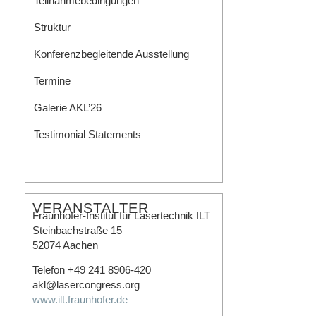
Teilnahmebedingungen
Struktur
Konferenzbegleitende Ausstellung
Termine
Galerie AKL’26
Testimonial Statements
Die Stadt Aachen
VERANSTALTER
Fraunhofer-Institut für Lasertechnik ILT
Steinbachstraße 15
52074 Aachen
Telefon +49 241 8906-420
akl@lasercongress.org
www.ilt.fraunhofer.de