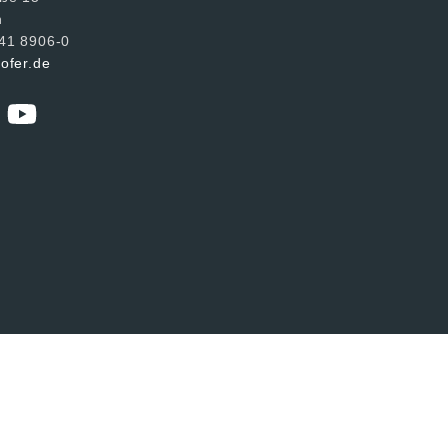
n
241 8906-0
hofer.de
utzerklärung