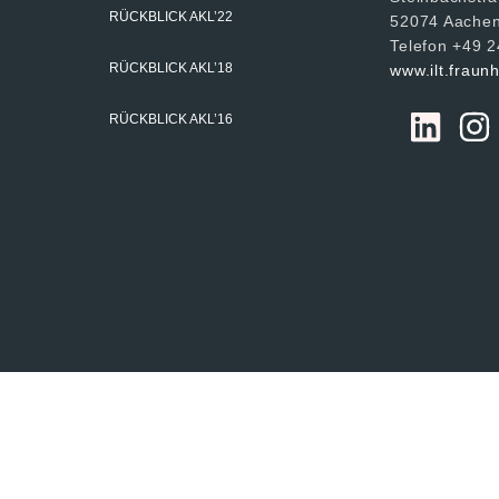
RÜCKBLICK AKL’22
52074 Aache
Telefon +49 
RÜCKBLICK AKL’18
www.ilt.fraun
RÜCKBLICK AKL’16
hofer ILT, alle Rechte vorbehalten
Impressum
Datensch