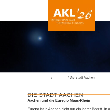
lasercongress.org
/
Kongress
/
Die Stadt Aachen
DIE STADT AACHEN
Aachen und die Euregio Maas-Rhein
Europa ist in Aachen nicht nur ein leerer Begriff. I