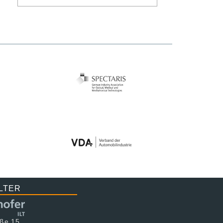
LTER
aße 15