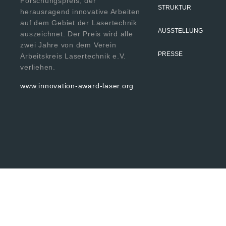
Forschungspreis, der
STRUKTUR
herausragend innovative Arbeiten
auf dem Gebiet der Lasertechnik
AUSSTELLUNG
auszeichnet. Der Preis wird alle
zwei Jahre von dem Verein
PRESSE
Arbeitskreis Lasertechnik e.V.
verliehen.
www.innovation-award-laser.org
© 2024 Fraun