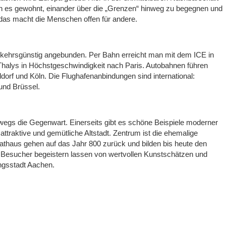
n es gewohnt, einander über die „Grenzen“ hinweg zu begegnen und
, das macht die Menschen offen für andere.
verkehrsgünstig angebunden. Per Bahn erreicht man mit dem ICE in
Thalys in Höchstgeschwindigkeit nach Paris. Autobahnen führen
ldorf und Köln. Die Flughafenanbindungen sind international:
und Brüssel.
egs die Gegenwart. Einerseits gibt es schöne Beispiele moderner
 attraktive und gemütliche Altstadt. Zentrum ist die ehemalige
thaus gehen auf das Jahr 800 zurück und bilden bis heute den
ie Besucher begeistern lassen von wertvollen Kunstschätzen und
ungsstadt Aachen.