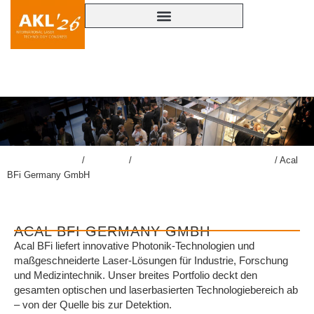
ACAL BFI GERMANY GMBH
lasercongress.org
/
Kongress
/
Konferenzbegleitende Ausstellung
/
Acal
BFi Germany GmbH
ACAL BFI GERMANY GMBH
Acal BFi liefert innovative Photonik-Technologien und
maßgeschneiderte Laser-Lösungen für Industrie, Forschung
und Medizintechnik. Unser breites Portfolio deckt den
gesamten optischen und laserbasierten Technologiebereich ab
– von der Quelle bis zur Detektion.