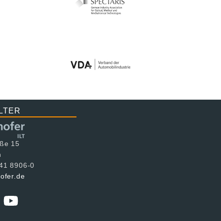
LTER
aße 15
n
241 8906-0
hofer.de