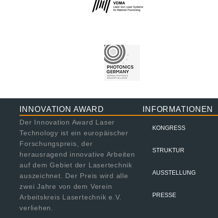
INNOVATION AWARD
INFORMATIONEN
Der Innovation Award Laser
KONGRESS
Technology ist ein europäischer
Forschungspreis, der
STRUKTUR
herausragend innovative Arbeiten
auf dem Gebiet der Lasertechnik
AUSSTELLUNG
auszeichnet. Der Preis wird alle
zwei Jahre von dem Verein
PRESSE
Arbeitskreis Lasertechnik e.V.
verliehen.