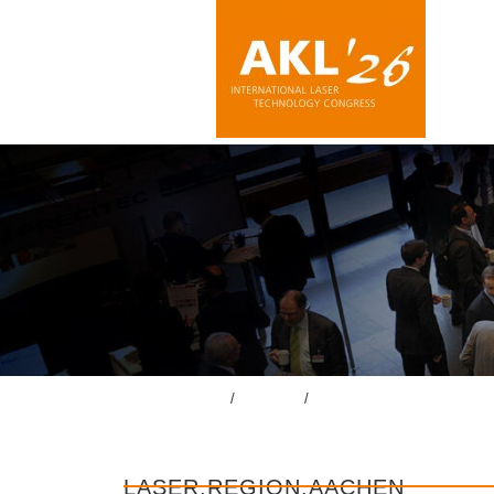
LASER.REGION.AACHEN
lasercongress.org
/
Kongress
/
Konferenzbegleitende Ausst
LASER.REGION.AACHEN