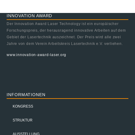
INNOVATION AWARD
Der Innovation Award Laser Technology ist ein europäischer
Forschungspreis, der herausragend innovative Arbeiten auf dem
Gebiet der Lasertechnik auszeichnet. Der Preis wird alle zwei
Jahre von dem Verein Arbeitskreis Lasertechnik e.V. verliehen.
www.innovation-award-laser.org
INFORMATIONEN
KONGRESS
STRUKTUR
AUSSTELLUNG