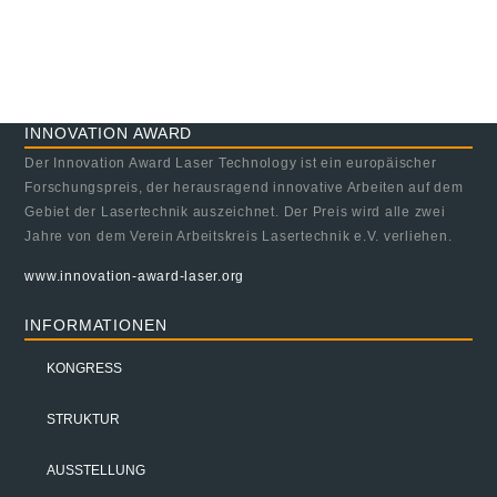
INNOVATION AWARD
Der Innovation Award Laser Technology ist ein europäischer
Forschungspreis, der herausragend innovative Arbeiten auf dem
Gebiet der Lasertechnik auszeichnet. Der Preis wird alle zwei
Jahre von dem Verein Arbeitskreis Lasertechnik e.V. verliehen.
www.innovation-award-laser.org
INFORMATIONEN
KONGRESS
STRUKTUR
AUSSTELLUNG