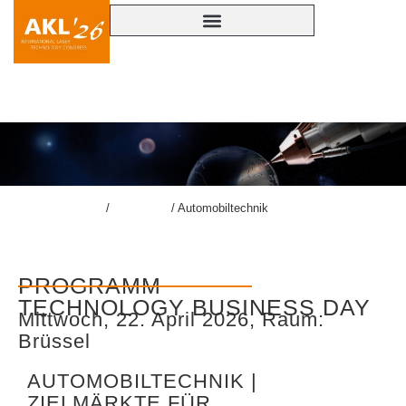
AUTOMOBILTECHNIK
lasercongress.org
/
Programm
/
Automobiltechnik
PROGRAMM
TECHNOLOGY BUSINESS DAY
Mittwoch, 22. April 2026, Raum:
Brüssel
AUTOMOBILTECHNIK |
ZIELMÄRKTE FÜR