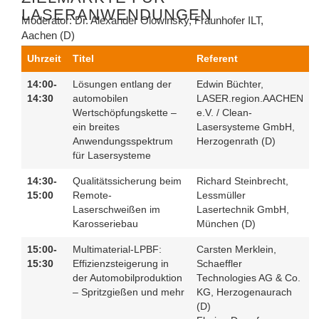
LASERANWENDUNGEN
Moderator:
Dr. Alexander Olowinsky, Fraunhofer ILT,
Aachen (D)
Uhrzeit
Titel
Referent
14:00-
Lösungen entlang der
Edwin Büchter,
14:30
automobilen
LASER.region.AACHEN
Wertschöpfungskette –
e.V. / Clean-
ein breites
Lasersysteme GmbH,
Anwendungsspektrum
Herzogenrath (D)
für Lasersysteme
14:30-
Qualitätssicherung beim
Richard Steinbrecht,
15:00
Remote-
Lessmüller
Laserschweißen im
Lasertechnik GmbH,
Karosseriebau
München (D)
15:00-
Multimaterial-LPBF:
Carsten Merklein,
15:30
Effizienzsteigerung in
Schaeffler
der Automobilproduktion
Technologies AG & Co.
– Spritzgießen und mehr
KG, Herzogenaurach
(D)