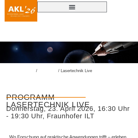
LASERTECHNIK LIVE
lasercongress.org
/
Programm
/
Lasertechnik Live
PROGRAMM
LASERTECHNIK LIVE
Donnerstag, 23. April 2026, 16:30 Uhr
- 19:30 Uhr, Fraunhofer ILT
Wo Forschung auf praktische Anwendungen trifft – erleben