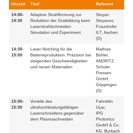
Uhrzeit
Titel
Referent
14:00-
Adaptive Strahlformung zur
Stoyan
14:30
Reduktion der Gratbildung beim
Stoyanov,
Laserstrahlschneiden:
Fraunhofer
Simulation und Experiment
ILT, Aachen
(D)
14:30-
Laser-Notching für die
Mathias
15:00
Batterieproduktion: Präzision bei
Bühler,
steigenden Geschwindigkeiten
ANDRITZ
und neuen Materialien
Schuler
Pressen
GmbH,
Göppingen
(D)
15:00-
Vorteile des
Fahrettin
15:30
ultrahochleistungsfähigen
Uçar,
Laserschneidens gegenüber
IPG
dem Plasmaschneiden
Photonics
GmbH & Co.
KG, Burbach