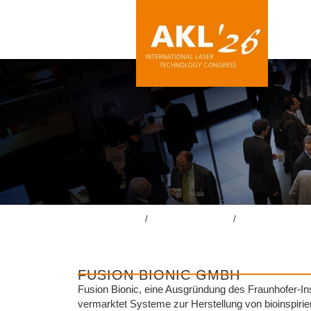
lasercongress.org
/
Überblick Rückblick
/
Rückblick AKL’24
FUSION BIONIC GMBH
Fusion Bionic, eine Ausgründung des Fraunhofer-Inst
vermarktet Systeme zur Herstellung von bioinspirier