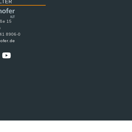
LTER
aße 15
n
241 8906-0
hofer.de
utzerklärung