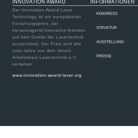
INNOVATION AWARD
INFORMATIONEN
Der Innovation Award Laser
KONGRESS
Technology ist ein europäischer
Forschungspreis, der
STRUKTUR
herausragend innovative Arbeiten
auf dem Gebiet der Lasertechnik
AUSSTELLUNG
auszeichnet. Der Preis wird alle
zwei Jahre von dem Verein
PRESSE
Arbeitskreis Lasertechnik e.V.
verliehen.
www.innovation-award-laser.org
© 2024 Fraun