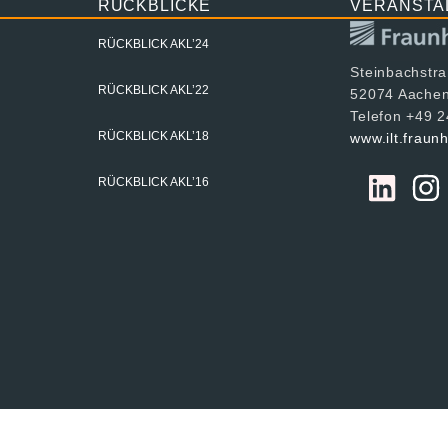
RÜCKBLICKE
VERANSTA
RÜCKBLICK AKL’24
Steinbachstr
RÜCKBLICK AKL’22
52074 Aache
Telefon +49 
RÜCKBLICK AKL’18
www.ilt.fraun
RÜCKBLICK AKL’16
hofer ILT, alle Rechte vorbehalten
Impressum
Datensch