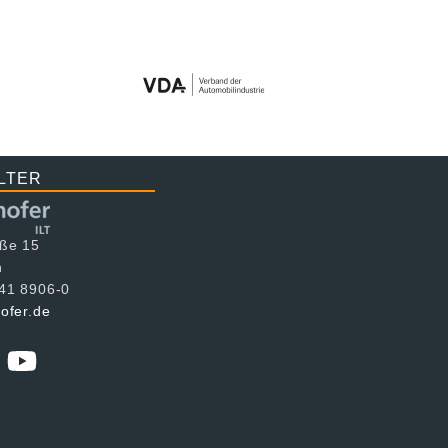
LTER
aße 15
n
241 8906-0
hofer.de