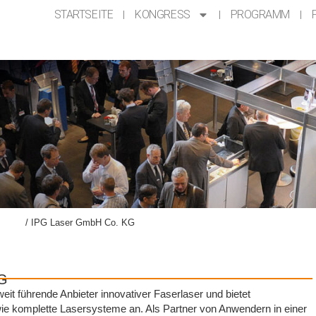
STARTSEITE
KONGRESS
PROGRAMM
ellung
/
IPG Laser GmbH Co. KG
G
it führende Anbieter innovativer Faserlaser und bietet
e komplette Lasersysteme an. Als Partner von Anwendern in einer