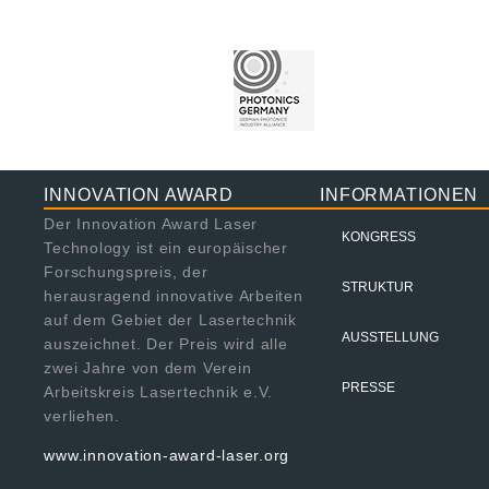
INNOVATION AWARD
INFORMATIONEN
Der Innovation Award Laser
KONGRESS
Technology ist ein europäischer
Forschungspreis, der
STRUKTUR
herausragend innovative Arbeiten
auf dem Gebiet der Lasertechnik
AUSSTELLUNG
auszeichnet. Der Preis wird alle
zwei Jahre von dem Verein
PRESSE
Arbeitskreis Lasertechnik e.V.
verliehen.
www.innovation-award-laser.org