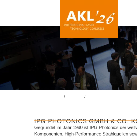
lasercongress.org
/
Kongress
/
Konferenzbegleitende Ausst
IPG PHOTONICS GMBH & CO. K
Gegründet im Jahr 1990 ist IPG Photonics der weltwe
Komponenten, High-Performance Strahlquellen sowi