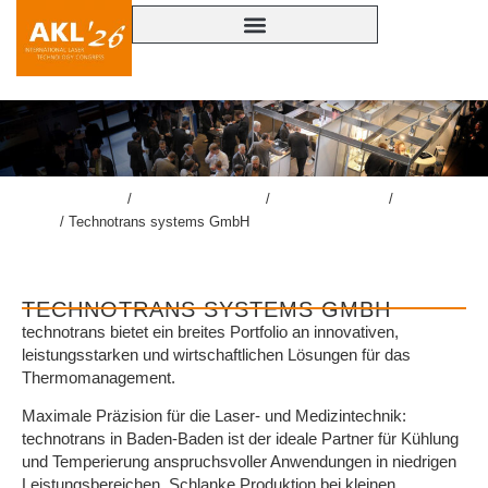
lasercongress.org
/
Überblick Rückblick
/
Rückblick AKL’24
/
Ausstellung
AKL’24​
/
Technotrans systems GmbH
TECHNOTRANS SYSTEMS GMBH
technotrans bietet ein breites Portfolio an innovativen,
leistungsstarken und wirtschaftlichen Lösungen für das
Thermomanagement.
Maximale Präzision für die Laser- und Medizintechnik:
technotrans in Baden-Baden ist der ideale Partner für Kühlung
und Temperierung anspruchsvoller Anwendungen in niedrigen
Leistungsbereichen. Schlanke Produktion bei kleinen